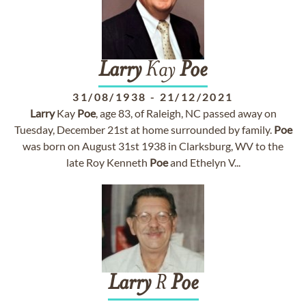
Larry
Kay
Poe
31/08/1938
-
21/12/2021
Larry
Kay
Poe
, age 83, of Raleigh, NC passed away on
Tuesday, December 21st at home surrounded by family.
Poe
was born on August 31st 1938 in Clarksburg, WV to the
late Roy Kenneth
Poe
and Ethelyn V...
Larry
R
Poe