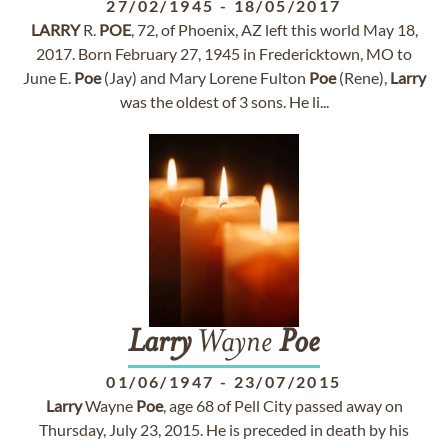
27/02/1945
-
18/05/2017
LARRY
R.
POE
, 72, of Phoenix, AZ left this world May 18,
2017. Born February 27, 1945 in Fredericktown, MO to
June E.
Poe
(Jay) and Mary Lorene Fulton
Poe
(Rene),
Larry
was the oldest of 3 sons. He li...
Larry
Wayne
Poe
01/06/1947
-
23/07/2015
Larry
Wayne
Poe
, age 68 of Pell City passed away on
Thursday, July 23, 2015. He is preceded in death by his