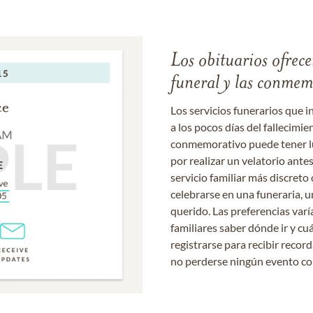
Los obituarios ofrecen
funeral y las conme
Los servicios funerarios que i
a los pocos días del fallecimie
conmemorativo puede tener lu
por realizar un velatorio ante
servicio familiar más discret
celebrarse en una funeraria, un
querido. Las preferencias varí
familiares saber dónde ir y cu
registrarse para recibir recor
no perderse ningún evento c