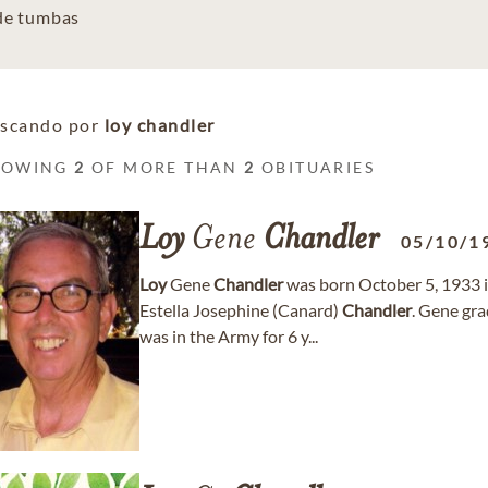
 de tumbas
scando por
loy chandler
HOWING
2
OF MORE THAN
2
OBITUARIES
Loy
Gene
Chandler
05/10/1
Loy
Gene
Chandler
was born October 5, 1933 
Estella Josephine (Canard)
Chandler
. Gene gr
was in the Army for 6 y...