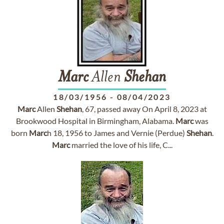
Marc
Allen
Shehan
18/03/1956
-
08/04/2023
Marc
Allen
Shehan
, 67, passed away On April 8, 2023 at
Brookwood Hospital in Birmingham, Alabama.
Marc
was
born
Marc
h 18, 1956 to James and Vernie (Perdue)
Shehan
.
Marc
married the love of his life, C...