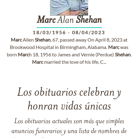
Marc
Alan
Shehan
18/03/1956
-
08/04/2023
Marc
Allen
Shehan
, 67, passed away On April 8, 2023 at
Brookwood Hospital in Birmingham, Alabama.
Marc
was
born
Marc
h 18, 1956 to James and Vernie (Perdue)
Shehan
.
Marc
married the love of his life, C...
Los obituarios celebran y
honran vidas únicas
Los obituarios actuales son más que simples
anuncios funerarios y una lista de nombres de