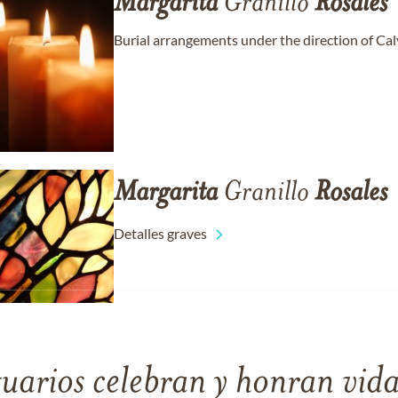
Margarita
Granillo
Rosales
Burial arrangements under the direction of Cal
Margarita
Granillo
Rosales
Detalles graves
tuarios celebran y honran vida