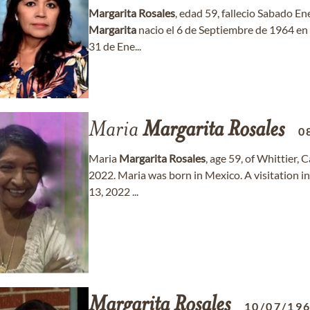
Margarita
Rosales
, edad 59, fallecio Sabado En
Margarita
nacio el 6 de Septiembre de 1964 en 
31 de Ene...
Maria
Margarita
Rosales
0
Maria
Margarita
Rosales
, age 59, of Whittier,
2022. Maria was born in Mexico. A visitation i
13, 2022 ...
Margarita
Rosales
10/07/19