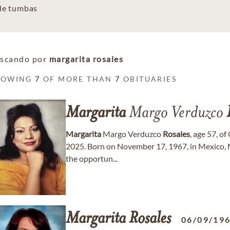
 de tumbas
scando por
margarita rosales
HOWING
7
OF MORE THAN
7
OBITUARIES
Margarita
Margo Verduzco
Margarita
Margo Verduzco
Rosales
, age 57, o
2025. Born on November 17, 1967, in Mexico, M
the opportun...
Margarita
Rosales
06/09/19