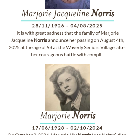
Marjorie Jacqueline
Norris
28/11/1926
-
04/08/2025
It is with great sadness that the family of Marjorie
Jacqueline
Norris
announce her passing on August 4th,
2025 at the age of 98 at the Waverly Seniors Village, after
her courageous battle with compli...
Marjorie
Norris
17/06/1928
-
02/10/2024
On October 2, 2024, Marjorie Lily
Norris
(nee Nelms) died,