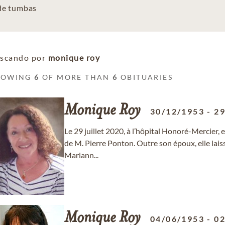
 de tumbas
scando por
monique roy
HOWING
6
OF MORE THAN
6
OBITUARIES
Monique
Roy
30/12/1953
-
29
Le 29 juillet 2020, à l’hôpital Honoré-Mercier,
de M. Pierre Ponton. Outre son époux, elle laiss
Mariann...
Monique
Roy
04/06/1953
-
02