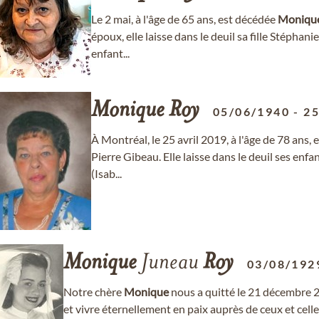
Le 2 mai, à l'âge de 65 ans, est décédée
Moniqu
époux, elle laisse dans le deuil sa fille Stéphanie
enfant...
Monique
Roy
05/06/1940
-
25
À Montréal, le 25 avril 2019, à l'âge de 78 ans
Pierre Gibeau. Elle laisse dans le deuil ses enf
(Isab...
Monique
Juneau
Roy
03/08/192
Notre chère
Monique
nous a quitté le 21 décembre 
et vivre éternellement en paix auprès de ceux et celles 