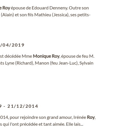
e
Roy
épouse de Edouard Denneny. Outre son
 (Alain) et son fils Mathieu (Jessica), ses petits-
/04/2019
, est décédée Mme
Monique
Roy
, épouse de feu M.
ants Lyne (Richard), Manon (feu Jean-Luc), Sylvain
9
-
21/12/2014
2014, pour rejoindre son grand amour, Irénée
Roy
,
qui l'ont précédée et tant aimée. Elle lais...