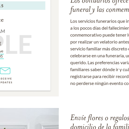
Los obituarios ofrecen
funeral y las conme
Los servicios funerarios que i
a los pocos días del fallecimie
conmemorativo puede tener lu
por realizar un velatorio ante
servicio familiar más discret
celebrarse en una funeraria, un
querido. Las preferencias varí
familiares saber dónde ir y cu
registrarse para recibir recor
no perderse ningún evento c
Envíe flores o regalo
domicilio de la famil