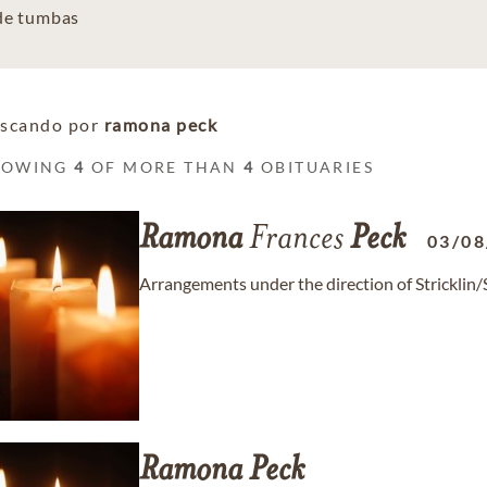
 de tumbas
scando por
ramona peck
HOWING
4
OF MORE THAN
4
OBITUARIES
Ramona
Frances
Peck
03/08
Arrangements under the direction of Stricklin
Ramona
Peck