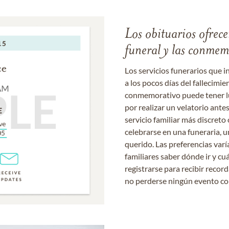
Los obituarios ofrecen
funeral y las conme
Los servicios funerarios que i
a los pocos días del fallecimie
conmemorativo puede tener lu
por realizar un velatorio ante
servicio familiar más discret
celebrarse en una funeraria, un
querido. Las preferencias varí
familiares saber dónde ir y cu
registrarse para recibir recor
no perderse ningún evento c