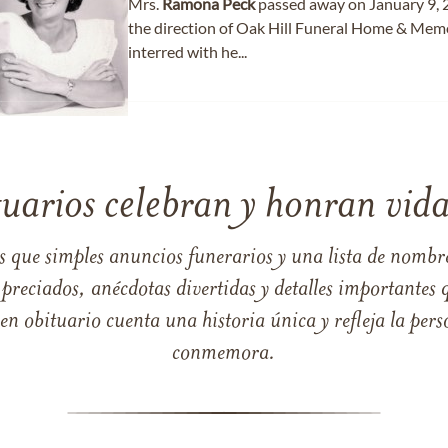
Mrs.
Ramona
Peck
passed away on January 9, 2
the direction of Oak Hill Funeral Home & Memor
interred with he...
tuarios celebran y honran vida
s que simples anuncios funerarios y una lista de nombre
reciados, anécdotas divertidas y detalles importantes q
 obituario cuenta una historia única y refleja la perso
conmemora.