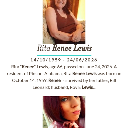
Rita
Renee
Lewis
14/10/1959
-
24/06/2026
Rita "
Renee
"
Lewis
, age 66, passed on June 24, 2026. A
resident of Pinson, Alabama, Rita
Renee
Lewis
was born on
October 14, 1959.
Renee
is survived by her father, Bill
Leonard; husband, Roy E
Lewis
...