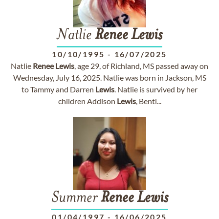
Natlie
Renee
Lewis
10/10/1995
-
16/07/2025
Natlie
Renee
Lewis
, age 29, of Richland, MS passed away on
Wednesday, July 16, 2025. Natlie was born in Jackson, MS
to Tammy and Darren
Lewis
. Natlie is survived by her
children Addison
Lewis
, Bentl...
Summer
Renee
Lewis
01/04/1997
-
16/06/2025