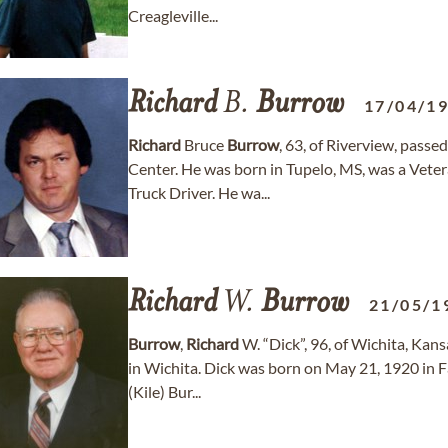
Creagleville...
Richard
B.
Burrow
17/04/1
Richard
Bruce
Burrow
, 63, of Riverview, passe
Center. He was born in Tupelo, MS, was a Vete
Truck Driver. He wa...
Richard
W.
Burrow
21/05/1
Burrow
,
Richard
W. “Dick”, 96, of Wichita, Kan
in Wichita. Dick was born on May 21, 1920 in 
(Kile) Bur...