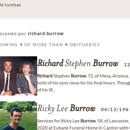
 de tumbas
scando por
richard burrow
HOWING
4
OF MORE THAN
4
OBITUARIES
Richard
Stephen
Burrow
1
Richard
Stephen
Burrow
, 72, of Mesa, Arizona
both of his sons close for his final hours. Th
of his lif...
Ricky Lee
Burrow
04/12/196
Services for Ricky Lee
Burrow
, 58, of Lancaster
2020 at Eubank Funeral Home in Canton with Chu