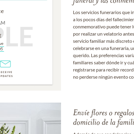
funeral y las conme
Los servicios funerarios que i
a los pocos días del fallecimie
conmemorativo puede tener lu
por realizar un velatorio ante
servicio familiar más discret
celebrarse en una funeraria, un
querido. Las preferencias varí
familiares saber dónde ir y cu
registrarse para recibir recor
no perderse ningún evento c
Envíe flores o regalo
domicilio de la famil