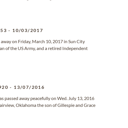
953
-
10/03/2017
d away on Friday, March 10, 2017 in Sun City
ran of the US Army, and a retired Independent
920
-
13/07/2016
sas passed away peacefully on Wed. July 13, 2016
Fairview, Oklahoma the son of Gillespie and Grace