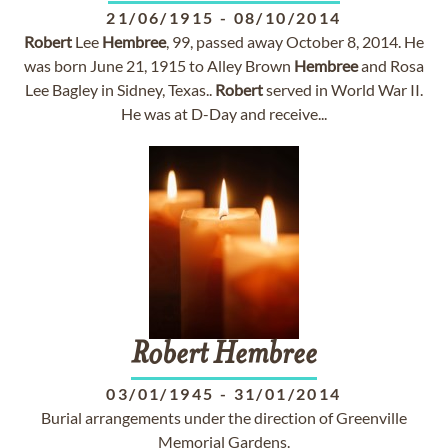
21/06/1915
-
08/10/2014
Robert
Lee
Hembree
, 99, passed away October 8, 2014. He
was born June 21, 1915 to Alley Brown
Hembree
and Rosa
Lee Bagley in Sidney, Texas..
Robert
served in World War II.
He was at D-Day and receive...
Robert
Hembree
03/01/1945
-
31/01/2014
Burial arrangements under the direction of Greenville
Memorial Gardens.