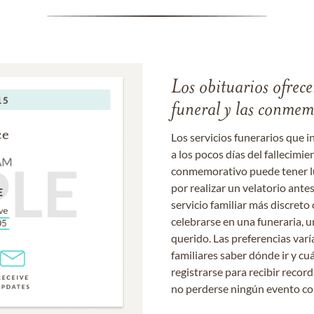
Los obituarios ofrecen
funeral y las conme
Los servicios funerarios que i
a los pocos días del fallecimie
conmemorativo puede tener lu
por realizar un velatorio ante
servicio familiar más discret
celebrarse en una funeraria, un
querido. Las preferencias varí
familiares saber dónde ir y cu
registrarse para recibir recor
no perderse ningún evento c