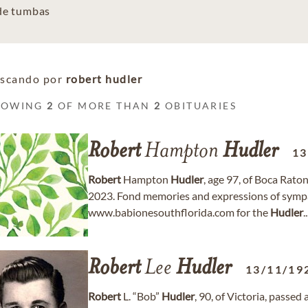
 de tumbas
scando por
robert hudler
HOWING
2
OF MORE THAN
2
OBITUARIES
Robert
Hampton
Hudler
13
Robert
Hampton
Hudler
, age 97, of Boca Rato
2023. Fond memories and expressions of symp
www.babionesouthflorida.com for the
Hudler
..
Robert
Lee
Hudler
13/11/19
Robert
L. “Bob”
Hudler
, 90, of Victoria, pass