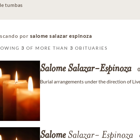
 de tumbas
scando por
salome salazar espinoza
HOWING
3
OF MORE THAN
3
OBITUARIES
Salome
Salazar-Espinoza
Burial arrangements under the direction of Li
Salome
Salazar- Espinoza