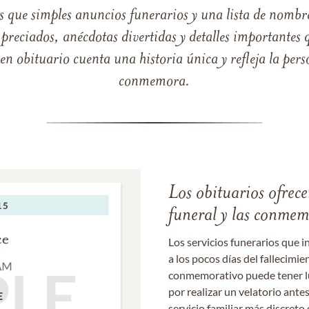
s que simples anuncios funerarios y una lista de nombre
reciados, anécdotas divertidas y detalles importantes q
 obituario cuenta una historia única y refleja la perso
conmemora.
Los obituarios ofrecen
funeral y las conme
Los servicios funerarios que i
a los pocos días del fallecimie
conmemorativo puede tener lu
por realizar un velatorio ante
servicio familiar más discret