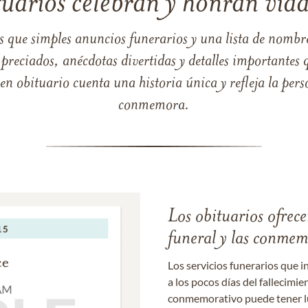
tuarios celebran y honran vida
s que simples anuncios funerarios y una lista de nombre
reciados, anécdotas divertidas y detalles importantes q
 obituario cuenta una historia única y refleja la perso
conmemora.
Los obituarios ofrecen
funeral y las conme
Los servicios funerarios que i
a los pocos días del fallecimie
conmemorativo puede tener lu