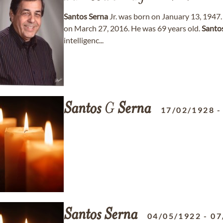
Santos
Serna
Jr. was born on January 13, 1947
on March 27, 2016. He was 69 years old.
Santo
intelligenc...
Santos
G
Serna
17/02/1928
Santos
Serna
04/05/1922
-
07