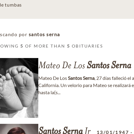
 de tumbas
scando por
santos serna
HOWING
5
OF MORE THAN
5
OBITUARIES
Mateo De Los
Santos
Serna
Mateo De Los
Santos
Serna
, 27 días falleció e
California. Un velorio para Mateo se realizará e
hasta la(s...
Santos
Serna
Jr
13/01/1947