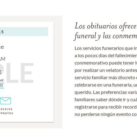
Los obituarios ofrecen
funeral y las conme
Los servicios funerarios que i
a los pocos días del fallecimie
conmemorativo puede tener lu
por realizar un velatorio ante
servicio familiar más discret
celebrarse en una funeraria, un
querido. Las preferencias varí
familiares saber dónde ir y cu
registrarse para recibir recor
no perderse ningún evento c