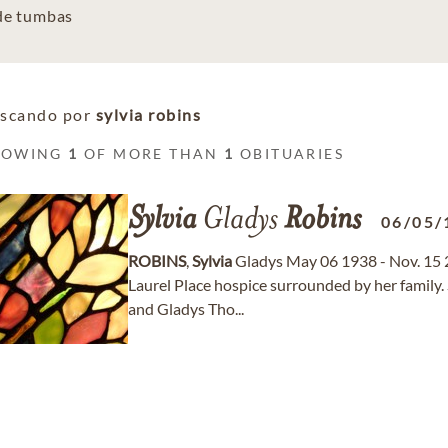
 de tumbas
scando por
sylvia robins
HOWING
1
OF MORE THAN
1
OBITUARIES
Sylvia
Gladys
Robins
06/05/
ROBINS
,
Sylvia
Gladys May 06 1938 - Nov. 15
Laurel Place hospice surrounded by her family.
and Gladys Tho...