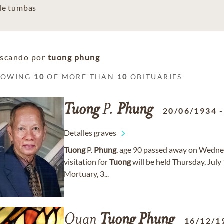
 de tumbas
scando por
tuong phung
HOWING
10
OF MORE THAN
10
OBITUARIES
Tuong
P.
Phung
20/06/1934
Detalles graves
Tuong
P.
Phung
, age 90 passed away on Wedne
visitation for
Tuong
will be held Thursday, Jul
Mortuary, 3...
Quan
Tuong
Phung
16/12/1