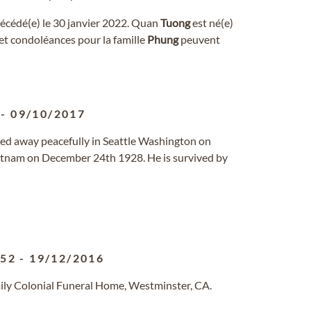
décédé(e) le 30 janvier 2022. Quan
Tuong
est né(e)
et condoléances pour la famille
Phung
peuvent
-
09/10/2017
d away peacefully in Seattle Washington on
etnam on December 24th 1928. He is survived by
952
-
19/12/2016
ily Colonial Funeral Home, Westminster, CA.