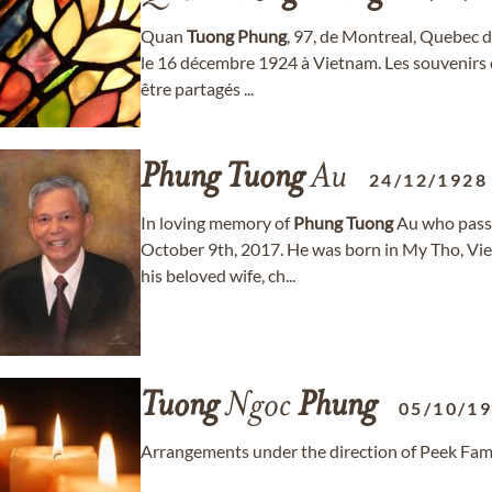
Quan
Tuong
Phung
, 97, de Montreal, Quebec 
le 16 décembre 1924 à Vietnam. Les souvenirs 
être partagés ...
Phung
Tuong
Au
24/12/1928
In loving memory of
Phung
Tuong
Au who passe
October 9th, 2017. He was born in My Tho, Vi
his beloved wife, ch...
Tuong
Ngoc
Phung
05/10/1
Arrangements under the direction of Peek Fam