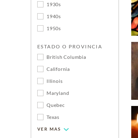
1930s
1940s
1950s
ESTADO O PROVINCIA
British Columbia
California
Illinois
Maryland
Quebec
Texas
VER MAS