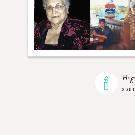
Haga
2
SE 