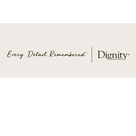
QUIÉNES SOMOS
CONTÁCTENOS
CARRERAS
POLÍTICAS DE PRIVACIDAD
TÉRMINOS Y CONDICIONES
ACCESIBILIDAD
POLÍTICA DE NO LLAMAR
AD CHOICES
© 2026 SCI SHARED RESOURCES, LLC, TODOS LOS
DERECHOS RESERVADOS