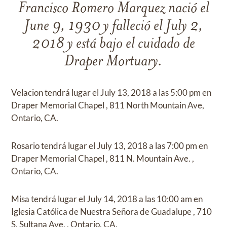
Francisco Romero Marquez
nació el
June 9, 1930
y
falleció el
July 2,
2018
y
está bajo el cuidado de
Draper Mortuary
.
Velacion
tendrá lugar el
July 13, 2018
a las
5:00 pm
en
Draper Memorial Chapel
,
811 North Mountain Ave,
Ontario, CA.
Rosario
tendrá lugar el
July 13, 2018
a las
7:00 pm
en
Draper Memorial Chapel
,
811 N. Mountain Ave. ,
Ontario, CA.
Misa
tendrá lugar el
July 14, 2018
a las
10:00 am
en
Iglesia Católica de Nuestra Señora de Guadalupe
,
710
S. Sultana Ave. , Ontario, CA.