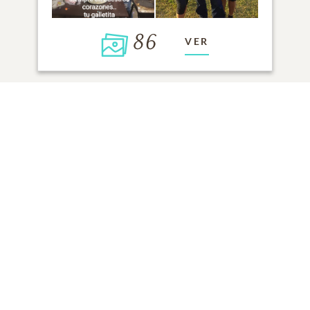
86
VER
Haga clic para encender una vela
AÑADIR UN RECUERDO
TODOS LOS
RECUERDOS
DE LA FAMILIA