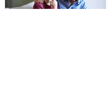
CUIDANDO A OTROS
Ayudar a Otros a Sobrellevar
su Pérdida
CONOZCA MÁS