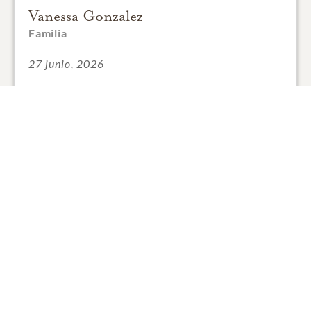
Vanessa Gonzalez
Familia
27 junio, 2026
Te amamos muchísimo 🙏🏻
0
COMPARTIR
AÑADIR UN COMENTARIO