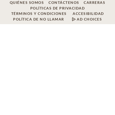
QUIÉNES SOMOS
CONTÁCTENOS
CARRERAS
POLÍTICAS DE PRIVACIDAD
TÉRMINOS Y CONDICIONES
ACCESIBILIDAD
POLÍTICA DE NO LLAMAR
AD CHOICES
© 2026 SCI SHARED RESOURCES, LLC, TODOS LOS
DERECHOS RESERVADOS
Do Not Sell or Share My Personal Information
Este sitio se proporciona como un servicio de SCI Shared
Resources, LLC. The Dignity Memorial es el nombre de
marca que se utiliza para identificar una red de funerales
con licencia, servicios de cremación y proveedores
funerarios que incluyen a los afiliados de Service
Corporation International, Compañía que se encuentra
localizada en el 1929 Allen Parkway, en Houston, Texas.
Con más de 1.900 localidades, los proveedores de Dignity
Memorial sirven con orgullo a más de 375.000 familias al
año.