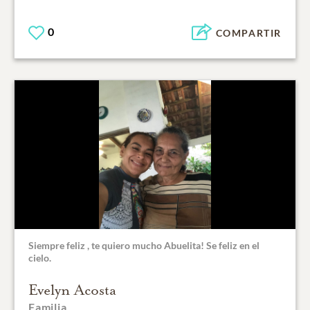
0
COMPARTIR
Siempre feliz , te quiero mucho Abuelita! Se feliz en el
cielo.
Evelyn Acosta
Familia