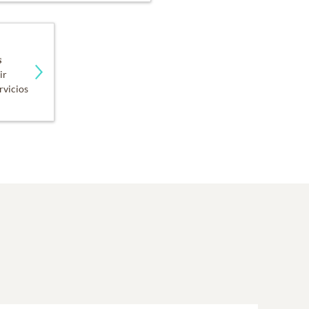
s
ir
rvicios