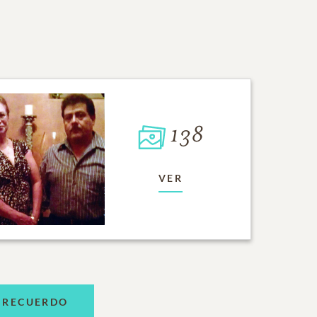
138
VER
 RECUERDO