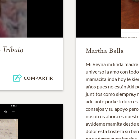
 Tributo
Martha Bella
Mi Reyna mi linda madre 
universo la amo con todo
COMPARTIR
mamacitalinda hoy le kier
años pues no están Aki pe
juntitos como siempre.y 
adelante porke k duro es v
consejos y su apoyo pero 
nosotros ahora es nuestr
ayúdeme mamita desde el c
dolor esta tristeza su ben
no se despeguen los dos. 