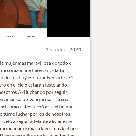
3 octubre, 2020
la mujer más maravillosa de todo el
 mi corazón me hace tanta falta
o decir k hoy es su anniversaries 71
ro en el cielo estarán festejando
nosotros Aki luchando por seguir
ivir sin su prevención su risa sus
así como usted luchó asta el fin por
o turno luchar por los de nosotros
ielo a seguir adelante aliviar este
dición madre mía la kiero más k el cielo
Sigan agarraditos de las manitas .los