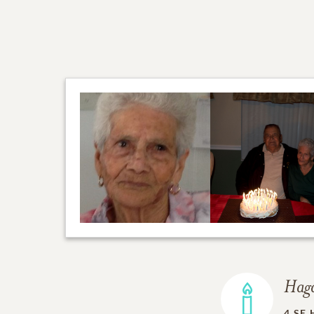
Haga
4
SE 