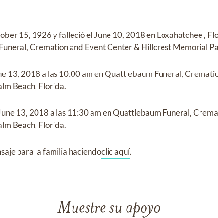
ober 15, 1926
y
falleció el
June 10, 2018 en Loxahatchee , Fl
uneral, Cremation and Event Center & Hillcrest Memorial P
ne 13, 2018
a las
10:00 am
en
Quattlebaum Funeral, Crematio
lm Beach, Florida.
June 13, 2018
a las
11:30 am
en
Quattlebaum Funeral, Cremat
lm Beach, Florida.
aje para la familia haciendo
clic aquí
.
Muestre su apoyo