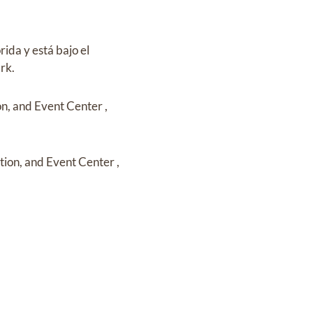
orida
y
está bajo el
ark
.
n, and Event Center
,
ion, and Event Center
,