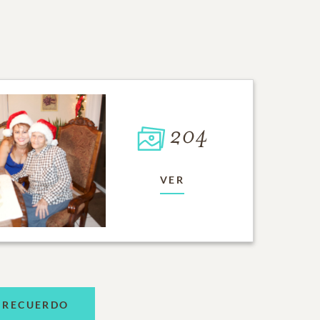
204
VER
 RECUERDO