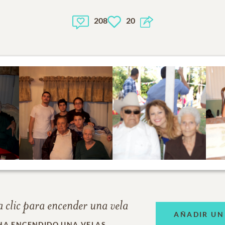
208
20
 clic para encender una vela
AÑADIR UN
HA ENCENDIDO UNA VELAS