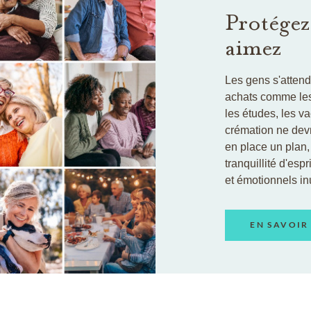
Protégez
aimez
Les gens s'attend
achats comme les 
les études, les v
crémation ne devr
en place un plan, 
tranquillité d'espr
et émotionnels inu
EN SAVOIR