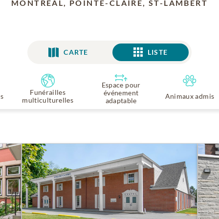
MONTRÉAL, POINTE-CLAIRE, ST-LAMBERT
CARTE
LISTE
LISTE
Espace pour
Funérailles
événement
is
Animaux admis
multiculturelles
adaptable