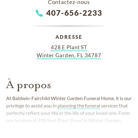
Contactez-nous
407-656-2233
ADRESSE
428 E Plant ST
Winter Garden, FL 34787
À propos
At Baldwin-Fairchild Winter Garden Funeral Home, it is our
privilege to assist you in
planning the funeral
services that
perfectly reflect your life or the life of your loved one. From
our location at 428 East Plant Street in Winter Garden,
Florida, we are honored to serve families in the Winter
Garden and Greater Orlando area.