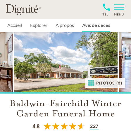
TÉL
MENU
Accueil
Explorer
À propos
Avis de décès
PHOTOS (8)
Baldwin-Fairchild Winter
Garden Funeral Home
227
4.8