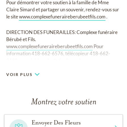
Pour démontrer votre soutien à la famille de Mme
Claire Simard et partager un souvenir, rendez-vous sur
le site
www.complexefuneraireberubeetfils.com
.
DIRECTION DES FUNERAILLES: Complexe funéraire
Bérubé et Fils.
www.complexefuneraireberubeetfils.com
Pour
information 418-662-6576, télécopieur 418-662-
3132, courriel:
berube@dignitequebec.com
VOIR PLUS
Montrez votre soutien
Envoyer Des Fleurs