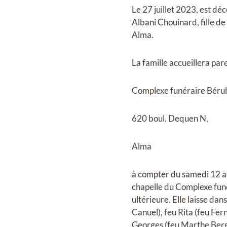
Le 27 juillet 2023, est d
Albani Chouinard, fille 
Alma.
La famille accueillera par
Complexe funéraire Bérubé
620 boul. Dequen N,
Alma
à compter du samedi 12 ao
chapelle du Complexe fun
ultérieure. Elle laisse dan
Canuel), feu Rita (feu Fe
Georges (feu Marthe Berg