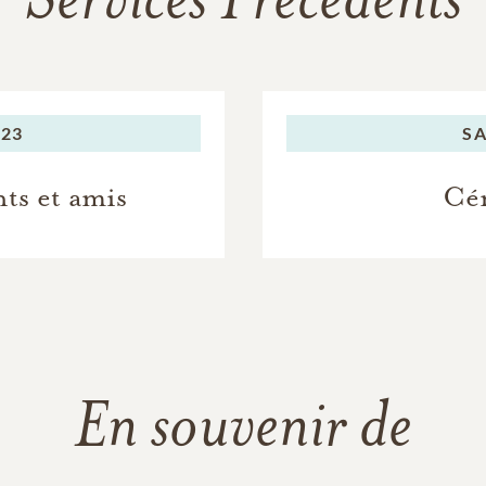
Services Précédents
023
SA
ts et amis
Cé
En souvenir de