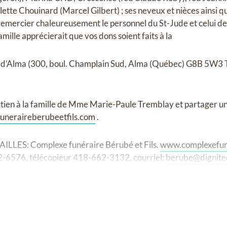
Colette Chouinard (Marcel Gilbert) ; ses neveux et nièces ains
à remercier chaleureusement le personnel du St-Jude et celui de 
mille apprécierait que vos dons soient faits à la
u d’Alma (300, boul. Champlain Sud, Alma (Québec) G8B 5W3 T
tien à la famille de Mme Marie-Paule Tremblay et partager un
neraireberubeetfils.com
.
LES: Complexe funéraire Bérubé et Fils.
www.complexefun
-6576, télécopieur 418-662-3132, courriel:
berube@dignit