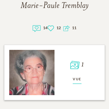
Marie-Paule Tremblay
14
12
11
1
VUE