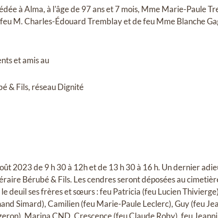
écédée à Alma, à l'âge de 97 ans et 7 mois, Mme Marie-Paule T
de feu M. Charles-Édouard Tremblay et de feu Mme Blanche Ga
ents et amis au
 & Fils, réseau Dignité
ût 2023 de 9 h 30 à 12h et de 13 h 30 à 16 h. Un dernier adieu
éraire Bérubé & Fils. Les cendres seront déposées au cimetiè
s le deuil ses frères et sœurs : feu Patricia (feu Lucien Thivierge
rnand Simard), Camilien (feu Marie-Paule Leclerc), Guy (feu Je
eron), Marina CND, Crescence (feu Claude Roby), feu Jeannin