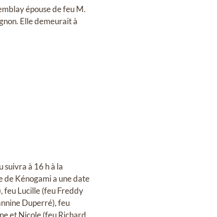
remblay épouse de feu M.
gnon. Elle demeurait à
 suivra à 16 h à la
re de Kénogami a une date
), feu Lucille (feu Freddy
annine Duperré), feu
e et Nicole (feu Richard