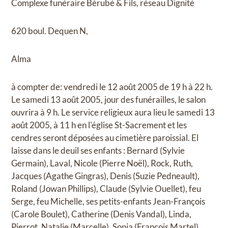
Complexe funéraire Bérubé & Fils, réseau Dignité
620 boul. Dequen N,
Alma
à compter de: vendredi le 12 août 2005 de 19 h à 22 h.
Le samedi 13 août 2005, jour des funérailles, le salon
ouvrira à 9 h. Le service religieux aura lieu le samedi 13
août 2005, à 11 h en l'église St-Sacrement et les
cendres seront déposées au cimetière paroissial. El
laisse dans le deuil ses enfants : Bernard (Sylvie
Germain), Laval, Nicole (Pierre Noël), Rock, Ruth,
Jacques (Agathe Gingras), Denis (Suzie Pedneault),
Roland (Jowan Phillips), Claude (Sylvie Ouellet), feu
Serge, feu Michelle, ses petits-enfants Jean-François
(Carole Boulet), Catherine (Denis Vandal), Linda,
Pierrot, Natalie (Marcelle), Sonia (François Martel),