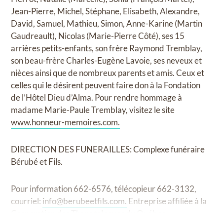
Jean-Pierre, Michel, Stéphane, Elisabeth, Alexandre,
David, Samuel, Mathieu, Simon, Anne-Karine (Martin
Gaudreault), Nicolas (Marie-Pierre Côté), ses 15
arrières petits-enfants, son frère Raymond Tremblay,
son beau-frère Charles-Eugène Lavoie, ses neveux et
nièces ainsi que de nombreux parents et amis. Ceux et
celles qui le désirent peuvent faire don à la Fondation
de l’Hôtel Dieu d’Alma. Pour rendre hommage à
madame Marie-Paule Tremblay, visitez le site
www.honneur-memoires.com.
DIRECTION DES FUNERAILLES: Complexe funéraire
Bérubé et Fils.
Pour information 662-6576, télécopieur 662-3132,
courriel:
info@berubeetfils.com
.
Entreprise affiliée à la
Corporation des Thanatologues du Québec.