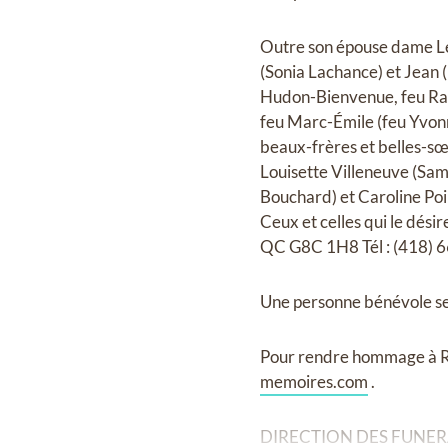
Outre son épouse dame Léa 
(Sonia Lachance) et Jean 
Hudon-Bienvenue, feu Rap
feu Marc-Émile (feu Yvonn
beaux-frères et belles-s
Louisette Villeneuve (Sam
Bouchard) et Caroline Poi
Ceux et celles qui le dés
QC G8C 1H8 Tél : (418) 
Une personne bénévole ser
Pour rendre hommage à Rog
memoires.com
.
DIRECTION DES FUNERAIL