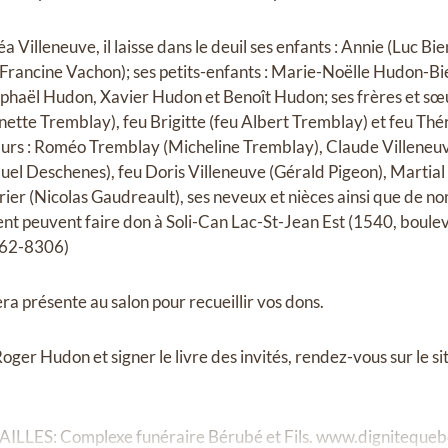
Villeneuve, il laisse dans le deuil ses enfants : Annie (Luc Bi
(Francine Vachon); ses petits-enfants : Marie-Noëlle Hudon-
haël Hudon, Xavier Hudon et Benoît Hudon; ses frères et sœu
ette Tremblay), feu Brigitte (feu Albert Tremblay) et feu Thér
œurs : Roméo Tremblay (Micheline Tremblay), Claude Villeneuv
uel Deschenes), feu Doris Villeneuve (Gérald Pigeon), Martia
rier (Nicolas Gaudreault), ses neveux et nièces ainsi que de n
irent peuvent faire don à Soli-Can Lac-St-Jean Est (1540, boul
662-8306)
a présente au salon pour recueillir vos dons.
er Hudon et signer le livre des invités, rendez-vous sur le si
LES: Complexe funéraire Bérubé et Fils.
www.dignitequeb