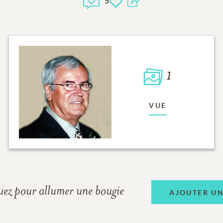
5
1
VUE
uez pour allumer une bougie
AJOUTER U