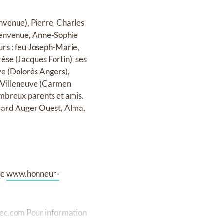
envenue), Pierre, Charles
Bienvenue, Anne-Sophie
rs : feu Joseph-Marie,
èse (Jacques Fortin); ses
e (Dolorès Angers),
l Villeneuve (Carmen
ombreux parents et amis.
evard Auger Ouest, Alma,
te
www.honneur-
ec.com
Pour information