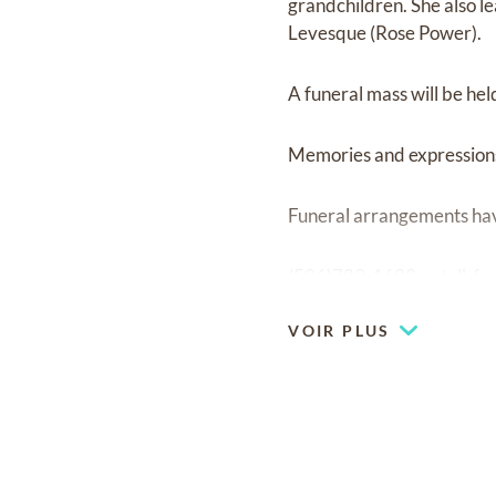
grandchildren. She also l
Levesque (Rose Power).
A funeral mass will be hel
Memories and expression
Funeral arrangements hav
(506)789-1699 or toll-fr
VOIR PLUS