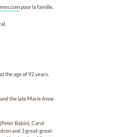
omes.com
pour la famille.
al.
t the age of 92 years.
 and the late Marie Anne
(Peter Babin), Carol
ldren and 3 great-great-