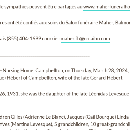
 de sympathies peuvent être partagés au
www.maherfuneralh
es ont été confiés aux soins du Salon funéraire Maher, Balmor
ais (855) 404-1699 courriel:
maher.fh@nb.aibn.com
_____________________________________________
e Nursing Home, Campbellton, on Thursday, March 28, 2024, a
e) Hébert of Campbellton, wife of the late Gerard Hébert.
 26, 1931, she was the daughter of the late Léonidas Levesque
dren Gilles (Adrienne Le Blanc), Jacques (Gail Bourque) Linda 
Yves (Martine Levesque), 5 grandchildren, 10 great-grandchi