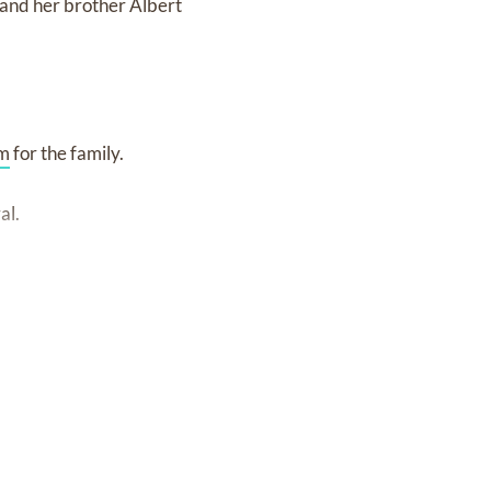
 and her brother Albert
om
for the family.
al.