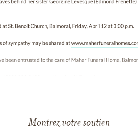
eaves behind her sister Georgine Levesque (Edmond Frenette)
d at St. Benoit Church, Balmoral, Friday, April 12 at 3:00 p.m.
s of sympathy may be shared at
www.maherfuneralhomes.c
e been entrusted to the care of Maher Funeral Home, Balmor
ee (855) 404-1699 e-mail:
maher.fh@nb.aibn.com
Montrez votre soutien