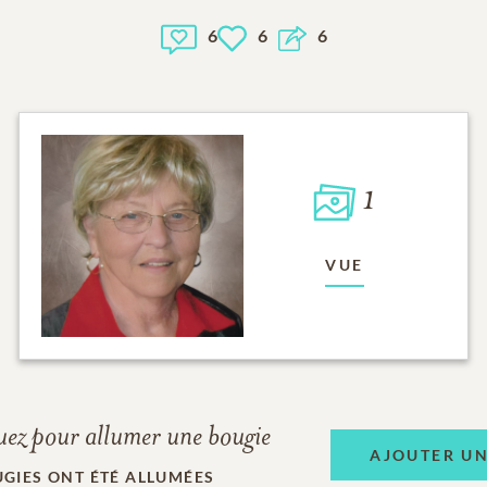
6
6
6
1
VUE
uez pour allumer une bougie
AJOUTER U
GIES ONT ÉTÉ ALLUMÉES