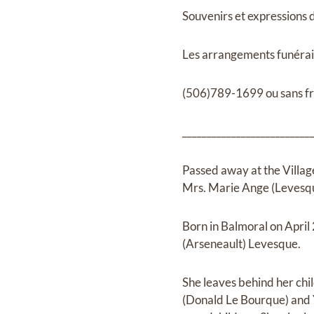
Souvenirs et expressions
Les arrangements funérair
(506)789-1699 ou sans fr
__________________________
Passed away at the Villag
Mrs. Marie Ange (Levesqu
Born in Balmoral on April
(Arseneault) Levesque.
She leaves behind her chil
(Donald Le Bourque) and 