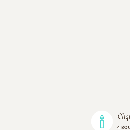
Cliq
4
BOU