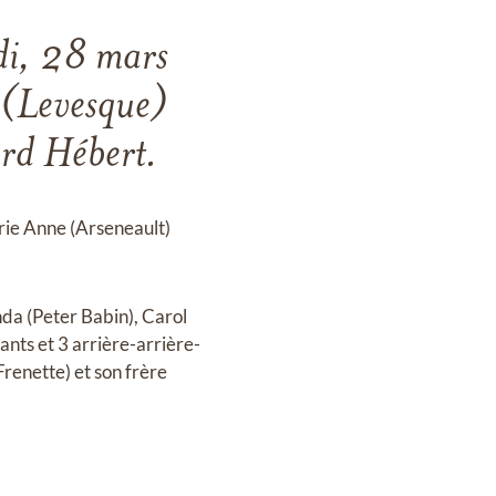
udi, 28 mars
 (Levesque)
rd Hébert.
arie Anne (Arseneault)
inda (Peter Babin), Carol
ants et 3 arrière-arrière-
renette) et son frère