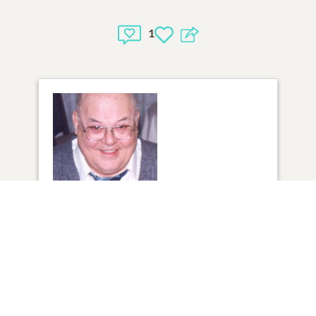
1
1
VUE
Cliquez pour allumer une bougie