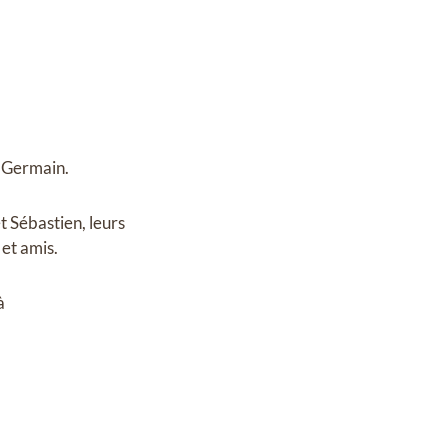
e Germain.
t Sébastien, leurs
 et amis.
à