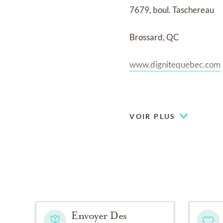
7679, boul. Taschereau
Brossard, QC
www.dignitequebec.com
Une cérémonie en sa mémoi
VOIR PLUS
Envoyer Des