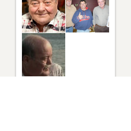
3
VUE
Cliquez pour allumer une bougie
7
BOUGIES ONT ÉTÉ ALLUMÉES