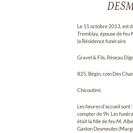
DESME
Le 11 octobre 2013, est 
Tremblay, épouse de feu M
la Résidence funéraire
Gravel & Fils, Réseau Dig
825, Bégin, coin Des Cha
Chicoutimi.
Les heures d’accueil sont 
compter de 9h. Les funérai
était la fille de feu M. Al
Gaston Desmeules (Marguer