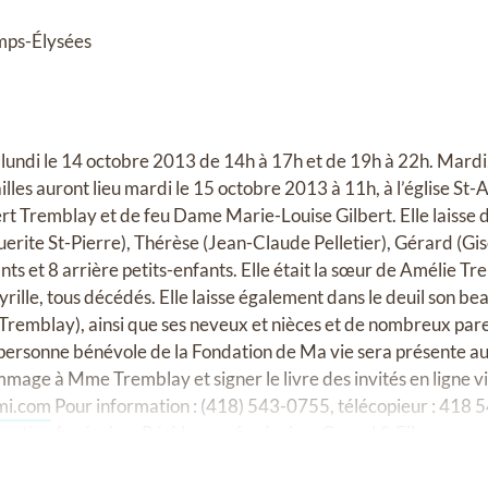
mps-Élysées
: lundi le 14 octobre 2013 de 14h à 17h et de 19h à 22h. Mardi,
lles auront lieu mardi le 15 octobre 2013 à 11h, à l’église St-
bert Tremblay et de feu Dame Marie-Louise Gilbert. Elle laisse d
ite St-Pierre), Thérèse (Jean-Claude Pelletier), Gérard (Gisè
ants et 8 arrière petits-enfants. Elle était la sœur de Amélie T
Cyrille, tous décédés. Elle laisse également dans le deuil son b
Tremblay), ainsi que ses neveux et nièces et de nombreux pare
e personne bénévole de la Fondation de Ma vie sera présente au 
age à Mme Tremblay et signer le livre des invités en ligne visi
imi.com
Pour information : (418) 543-0755, télécopieur : 418 5
ection funéraire : Résidences funéraires Gravel & Fils