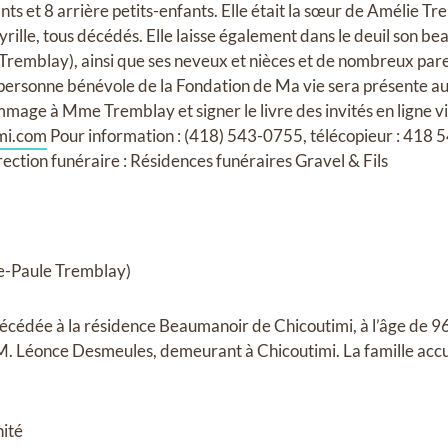
ants et 8 arrière petits-enfants. Elle était la sœur de Amélie T
Cyrille, tous décédés. Elle laisse également dans le deuil son b
Tremblay), ainsi que ses neveux et nièces et de nombreux pare
e personne bénévole de la Fondation de Ma vie sera présente au 
age à Mme Tremblay et signer le livre des invités en ligne visi
imi.com
Pour information : (418) 543-0755, télécopieur : 418 5
ection funéraire : Résidences funéraires Gravel & Fils
Paule Tremblay)
décédée à la résidence Beaumanoir de Chicoutimi, à l’âge de 
. Léonce Desmeules, demeurant à Chicoutimi. La famille accue
nité