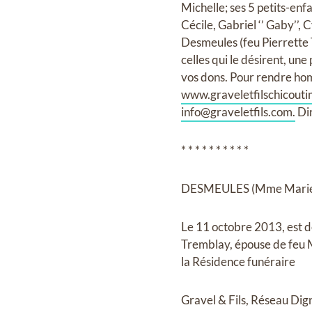
Michelle; ses 5 petits-enf
Cécile, Gabriel ‘’ Gaby’’, 
Desmeules (feu Pierrette 
celles qui le désirent, un
vos dons. Pour rendre homm
www.graveletfilschicout
info@graveletfils.com
.
Dir
* * * * * * * * * *
DESMEULES (Mme Marie-
Le 11 octobre 2013, est 
Tremblay, épouse de feu M
la Résidence funéraire
Gravel & Fils, Réseau Dig