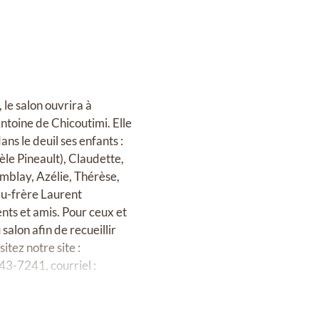
 le salon ouvrira à
Antoine de Chicoutimi. Elle
ans le deuil ses enfants :
le Pineault), Claudette,
remblay, Azélie, Thérèse,
eau-frère Laurent
nts et amis. Pour ceux et
salon afin de recueillir
tez notre site :
43-7241, courriel :