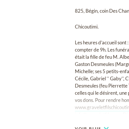
825, Bégin, coin Des Cha
Chicoutimi.
Les heures d’accueil sont 
compter de 9h. Les funérai
était la fille de feu M. Al
Gaston Desmeules (Marguer
Michelle; ses 5 petits-enf
Cécile, Gabriel ‘’ Gaby’’, 
Desmeules (feu Pierrette 
celles qui le désirent, un
vos dons. Pour rendre homm
www.graveletfilschicout
info@graveletfils.com
.
Dir
VOIR PLUS