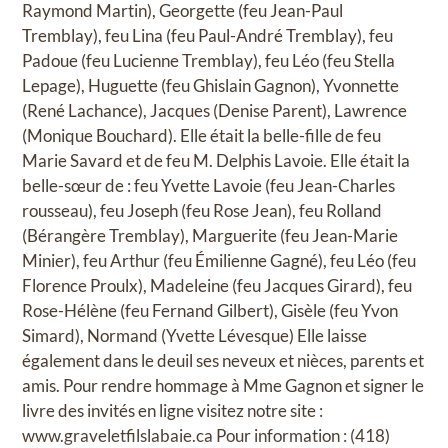
Raymond Martin), Georgette (feu Jean-Paul
Tremblay), feu Lina (feu Paul-André Tremblay), feu
Padoue (feu Lucienne Tremblay), feu Léo (feu Stella
Lepage), Huguette (feu Ghislain Gagnon), Yvonnette
(René Lachance), Jacques (Denise Parent), Lawrence
(Monique Bouchard). Elle était la belle-fille de feu
Marie Savard et de feu M. Delphis Lavoie. Elle était la
belle-sœur de : feu Yvette Lavoie (feu Jean-Charles
rousseau), feu Joseph (feu Rose Jean), feu Rolland
(Bérangère Tremblay), Marguerite (feu Jean-Marie
Minier), feu Arthur (feu Émilienne Gagné), feu Léo (feu
Florence Proulx), Madeleine (feu Jacques Girard), feu
Rose-Hélène (feu Fernand Gilbert), Gisèle (feu Yvon
Simard), Normand (Yvette Lévesque) Elle laisse
également dans le deuil ses neveux et nièces, parents et
amis. Pour rendre hommage à Mme Gagnon et signer le
livre des invités en ligne visitez notre site :
www.graveletfilslabaie.ca
Pour information : (418)