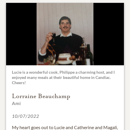
Lucie is a wonderful cook, Philippe a charming host, and I
enjoyed many meals at their beautiful home in Candiac.
Cheers!
Lorraine Beauchamp
Ami
10/07/2022
My heart goes out to Lucie and Catherine and Magali,