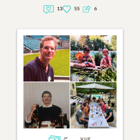
13
55
6
VUE