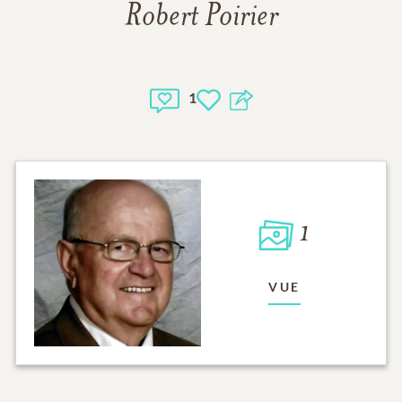
Robert Poirier
1
1
VUE