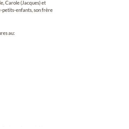
lle, Carole (Jacques) et
e-petits-enfants, son frère
res au:
e-Sud serait apprécié.