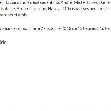
 il laisse dans le deuil ses enfants André, Michel (Lise), Danie
 Isabelle, Bruno, Christine, Nancy et Christian, ses neuf arrièr
parents et amis.
ndoléances dimanche le 27 octobre 2013 de 13 heures à 16 heu
érin
à la société canadienne du cancer ou à la société Alzheimer Riv