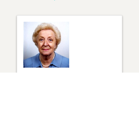
1
VUE
Cliquez pour allumer une bougie