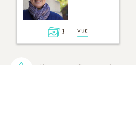
1
VUE
Cliquez pour allumer une bougie
AJOUTER UN SOUVENIR
TOUS LES