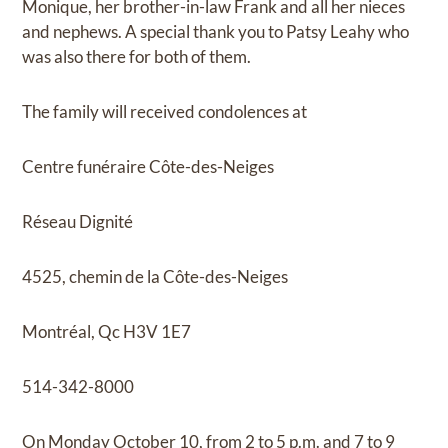
Monique, her brother-in-law Frank and all her nieces
and nephews. A special thank you to Patsy Leahy who
was also there for both of them.
The family will received condolences at
Centre funéraire Côte-des-Neiges
Réseau Dignité
4525, chemin de la Côte-des-Neiges
Montréal, Qc H3V 1E7
514-342-8000
On Monday October 10, from 2 to 5 p.m. and 7 to 9