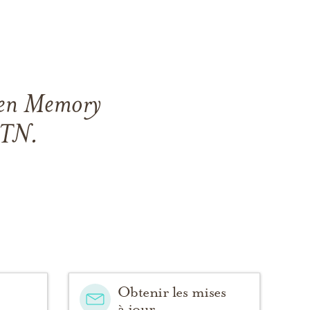
len Memory
 TN.
Obtenir les mises
à jour