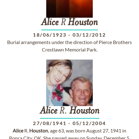
Alice
R
Houston
18/06/1923
-
03/12/2012
Burial arrangements under the direction of Pierce Brothers
Crestlawn Memorial Park.
Alice
R.
Houston
27/08/1941
-
05/12/2004
Alice
R.
Houston
, age 63, was born August 27, 1941 in
Ponca City, OK. She passed away on Sunday, December 5,