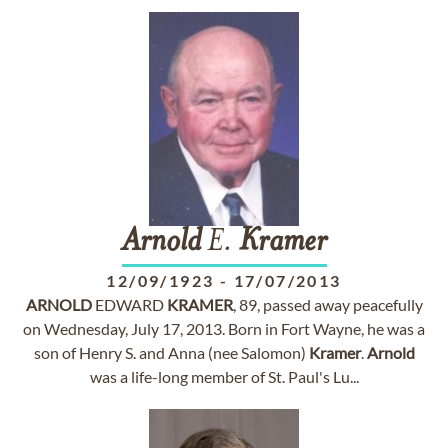
Arnold
E.
Kramer
12/09/1923
-
17/07/2013
ARNOLD
EDWARD
KRAMER
, 89, passed away peacefully
on Wednesday, July 17, 2013. Born in Fort Wayne, he was a
son of Henry S. and Anna (nee Salomon)
Kramer
.
Arnold
was a life-long member of St. Paul's Lu...