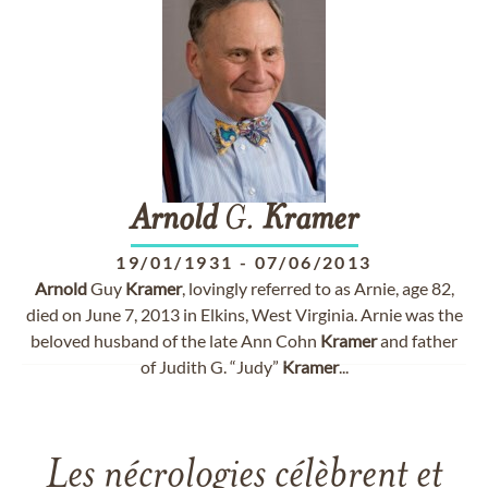
Arnold
G.
Kramer
19/01/1931
-
07/06/2013
Arnold
Guy
Kramer
, lovingly referred to as Arnie, age 82,
died on June 7, 2013 in Elkins, West Virginia. Arnie was the
beloved husband of the late Ann Cohn
Kramer
and father
of Judith G. “Judy”
Kramer
...
Les nécrologies célèbrent et