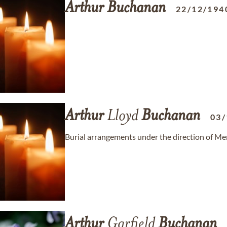
Arthur
Buchanan
22/12/194
Arthur
Lloyd
Buchanan
03/
Burial arrangements under the direction of M
Arthur
Garfield
Buchanan