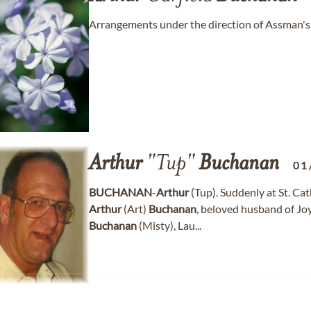
Arrangements under the direction of Assman's 
Arthur
"Tup"
Buchanan
01
BUCHANAN
-
Arthur
(Tup). Suddenly at St. Ca
Arthur
(Art)
Buchanan
, beloved husband of Joy
Buchanan
(Misty), Lau...