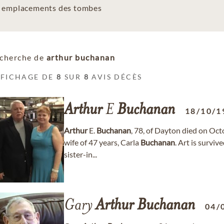
es emplacements des tombes
cherche de
arthur buchanan
FFICHAGE DE
8
SUR
8
AVIS DÉCÈS
Arthur
E
Buchanan
18/10/1
Arthur
E.
Buchanan
, 78, of Dayton died on Oct
wife of 47 years, Carla
Buchanan
. Art is surviv
sister-in...
Gary
Arthur
Buchanan
04/