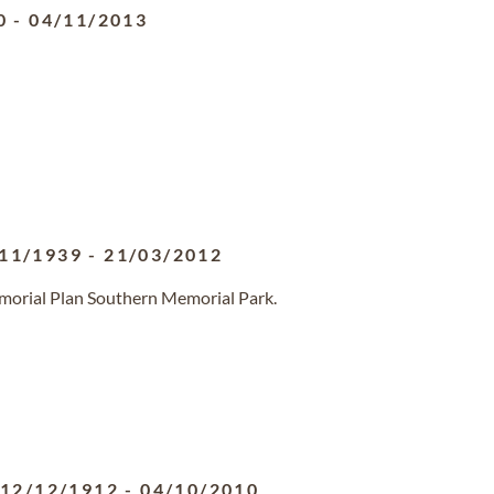
0
-
04/11/2013
11/1939
-
21/03/2012
emorial Plan Southern Memorial Park.
12/12/1912
-
04/10/2010