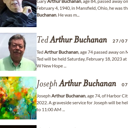
Gary
Arthur
Buchanan
, age 84, passed away on
February 4, 1940, in Mansfield, Ohio, he was t
Buchanan
. He was m...
Ted
Arthur
Buchanan
27/0
Ted
Arthur
Buchanan
, age 74 passed away on 
Ted will be held Saturday, February 18, 2023 
W New Hope ...
Joseph
Arthur
Buchanan
07
Joseph
Arthur
Buchanan
, age 74, of Harbor Ci
2022. A graveside service for Joseph will be 
to 11:00 AM ...