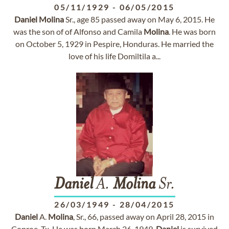
05/11/1929
-
06/05/2015
Daniel
Molina
Sr., age 85 passed away on May 6, 2015. He
was the son of of Alfonso and Camila
Molina
. He was born
on October 5, 1929 in Pespire, Honduras. He married the
love of his life Domiltila a...
Daniel
A.
Molina
Sr.
26/03/1949
-
28/04/2015
Daniel
A.
Molina
, Sr., 66, passed away on April 28, 2015 in
Conroe, Tx. He was born March 26, 1949.
Daniel
is survived