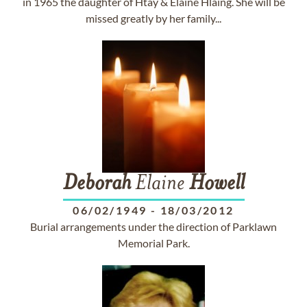
in 1965 the daughter of Htay & Elaine Hlaing. She will be
missed greatly by her family...
Deborah
Elaine
Howell
06/02/1949
-
18/03/2012
Burial arrangements under the direction of Parklawn
Memorial Park.