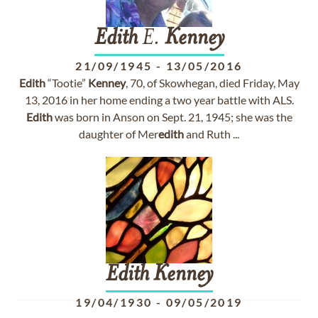
Edith
E.
Kenney
21/09/1945
-
13/05/2016
Edith
“Tootie”
Kenney
, 70, of Skowhegan, died Friday, May
13, 2016 in her home ending a two year battle with ALS.
Edith
was born in Anson on Sept. 21, 1945; she was the
daughter of Mer
edith
and Ruth ...
Edith
Kenney
19/04/1930
-
09/05/2019