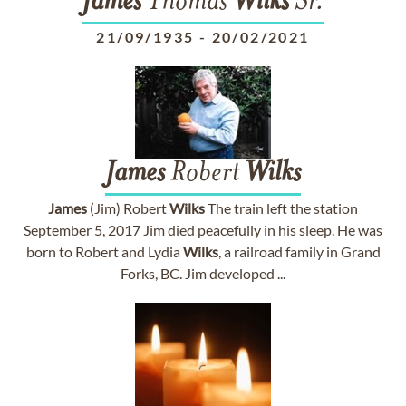
James
Thomas
Wilks
Sr.
21/09/1935
-
20/02/2021
James
Robert
Wilks
James
(Jim) Robert
Wilks
The train left the station
September 5, 2017 Jim died peacefully in his sleep. He was
born to Robert and Lydia
Wilks
, a railroad family in Grand
Forks, BC. Jim developed ...