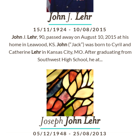
John
J.
Lehr
15/11/1924
-
10/08/2015
John
J.
Lehr
, 90, passed away on August 10, 2015 at his
home in Leawood, KS.
John
(“Jack”) was born to Cyril and
Catherine
Lehr
in Kansas City, MO. After graduating from
Southwest High School, he at...
Joseph
John
Lehr
05/12/1948
-
25/08/2013